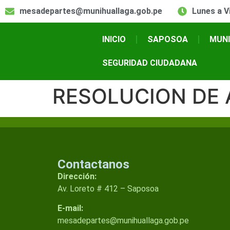
mesadepartes@munihuallaga.gob.pe
Lunes a Vi
INICIO
SAPOSOA
MUNI
SEGURIDAD CIUDADANA
RESOLUCION DE 
Contactanos
Dirección:
Av. Loreto # 412 – Saposoa
E-mail:
mesadepartes@munihuallaga.gob.pe