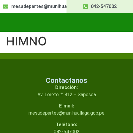
mesadepartes@munihuallaga.gob.pe
042-547002
HIMNO
Contactanos
Dirección:
Av. Loreto # 412 – Saposoa
E-mail:
mesadepartes@munihuallaga.gob.pe
Teléfono:
042-547002