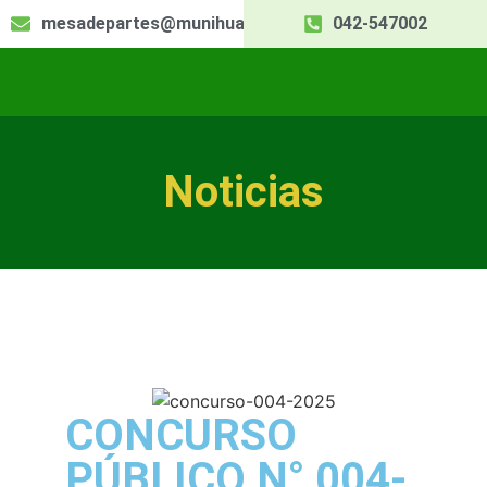
mesadepartes@munihuallaga.gob.pe
042-547002
Noticias
CONCURSO
PÚBLICO N° 004-