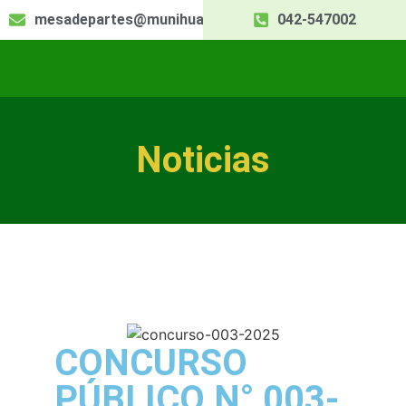
mesadepartes@munihuallaga.gob.pe
042-547002
Noticias
CONCURSO
PÚBLICO N° 003-