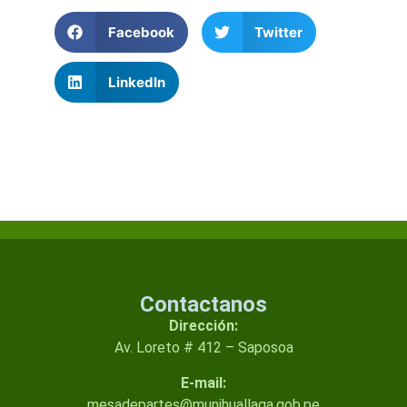
Facebook
Twitter
LinkedIn
Contactanos
Dirección:
Av. Loreto # 412 – Saposoa
E-mail:
mesadepartes@munihuallaga.gob.pe